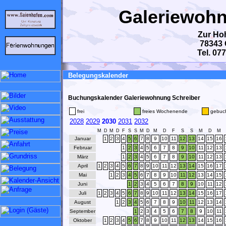
Galeriewohn
Zur Ho
78343 
Tel. 07
Belegungskalender
Buchungskalender Galeriewohnung Schreiber
frei
freies Wochenende
gebuc
2028
2029
2030
2031
2032
M
D
M
D
F
S
S
M
D
M
D
F
S
S
M
D
M
Januar
1
2
3
4
5
6
7
8
9
10
11
12
13
14
15
16
Februar
1
2
3
4
5
6
7
8
9
10
11
12
13
März
1
2
3
4
5
6
7
8
9
10
11
12
13
April
1
2
3
4
5
6
7
8
9
10
11
12
13
14
15
16
17
Mai
1
2
3
4
5
6
7
8
9
10
11
12
13
14
15
Juni
1
2
3
4
5
6
7
8
9
10
11
12
Juli
1
2
3
4
5
6
7
8
9
10
11
12
13
14
15
16
17
August
1
2
3
4
5
6
7
8
9
10
11
12
13
14
September
1
2
3
4
5
6
7
8
9
10
11
Oktober
1
2
3
4
5
6
7
8
9
10
11
12
13
14
15
16