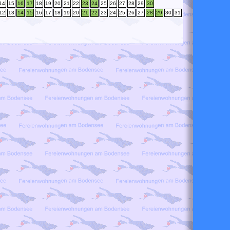
14
15
16
17
18
19
20
21
22
23
24
25
26
27
28
29
30
12
13
14
15
16
17
18
19
20
21
22
23
24
25
26
27
28
29
30
31