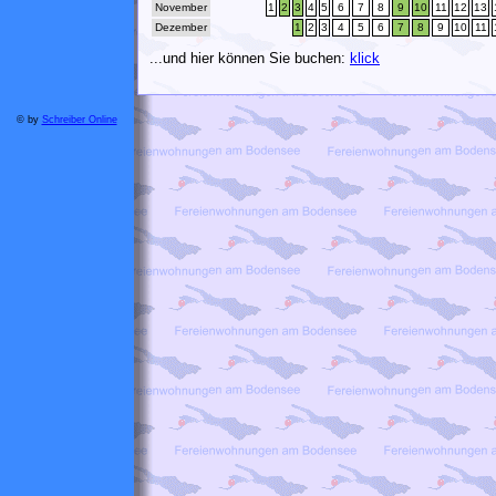
November
1
2
3
4
5
6
7
8
9
10
11
12
13
Dezember
1
2
3
4
5
6
7
8
9
10
11
...und hier können Sie buchen:
klick
© by
Schreiber Online