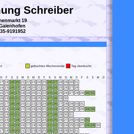
ung Schreiber
henmarkt 19
Gaienhofen
735-9191952
ht
gebuchtes Wochenende
Tag überbucht
D
F
S
S
M
D
M
D
F
S
S
M
D
M
D
F
S
S
M
D
17
18
19
20
21
22
23
24
25
26
27
28
29
30
31
14
15
16
17
18
19
20
21
22
23
24
25
26
27
28
14
15
16
17
18
19
20
21
22
23
24
25
26
27
28
29
30
31
18
19
20
21
22
23
24
25
26
27
28
29
30
16
17
18
19
20
21
22
23
24
25
26
27
28
29
30
31
13
14
15
16
17
18
19
20
21
22
23
24
25
26
27
28
29
30
18
19
20
21
22
23
24
25
26
27
28
29
30
31
15
16
17
18
19
20
21
22
23
24
25
26
27
28
29
30
31
12
13
14
15
16
17
18
19
20
21
22
23
24
25
26
27
28
29
30
17
18
19
20
21
22
23
24
25
26
27
28
29
30
31